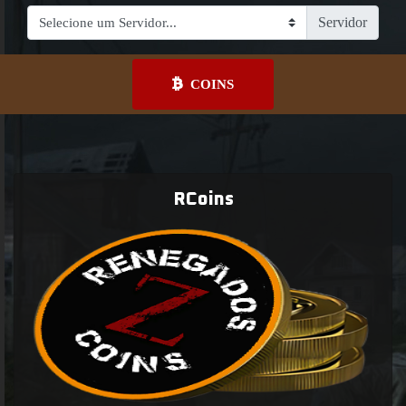
Servidor
COINS
RCoins