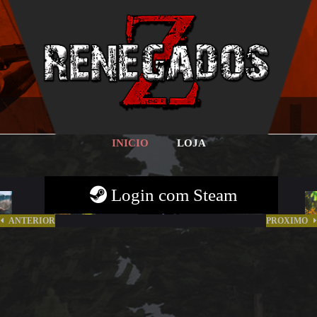
INICIO
LOJA
Login com Steam
ANTERIOR
PROXIMO